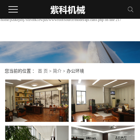
Warning:
file_put_contents(/home/jszikejxbj7sfzvi8k1ewjux/wwwroot/source/cache/license_cache.php):
failed to open stream: Permission denied in
/home/jszikejxbj7sfzvi8k1ewjux/wwwroot/source/model/api.class.php on line 217
您当前的位置 ：
首 页
>
简介
>
办公环境