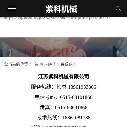
Warning:
file_put_contents(/home/jszikejxbj7sfzvi8k1ewjux/wwwroot/source/cache/license_cache.php):
failed to open stream: Permission denied in
/home/jszikejxbj7sfzvi8k1ewjux/wwwroot/source/model/api.class.php on line 217
您当前的位置 ：
首 页
>
联系
>
联系我们
江苏紫科机械有限公司
服务热线：韩总 13961933866
电话号码：0515-83101866
传真：0515-88631866
技术热线：18361081788