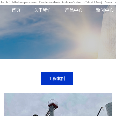
he.php): failed to open stream: Permission denied in /home/jszikejxbj7sfzvi8k1ewjux/wwwroot
首页
关于我们
产品中心
新闻中心
工程案例