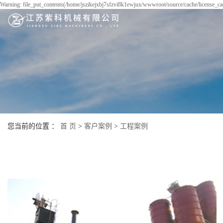
Warning: file_put_contents(/home/jszikejxbj7sfzvi8k1ewjux/wwwroot/source/cache/license_cac
您当前的位置 ：
首 页
>
客户案例
>
工程案例