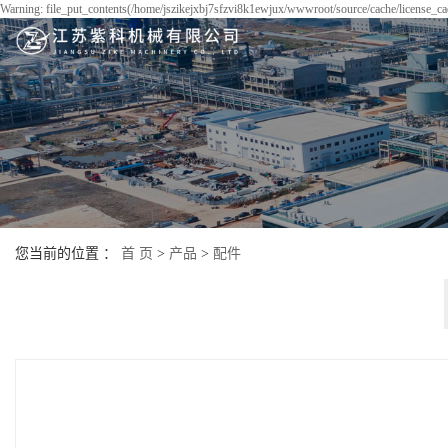
Warning: file_put_contents(/home/jszikejxbj7sfzvi8k1ewjux/wwwroot/source/cache/license_cac
您当前的位置 ：
首 页
>
产品
>
配件