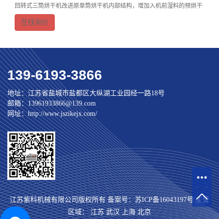
回转式三筒烘干机改进原单筒烘干机内部结构，增加入机前湿料的预烘干
和延长湿料在机内烘干时间，再加上密封、保温以及合理的配套措施，使
在线询价
烘干机生产能力与原单筒式烘干机相比，提高48-8
139-6193-3866
地址：江苏省盐城市盐都区大纵湖工业园经一路18号
邮箱：13961933866@139.com
网址：http://www.jszikejx.com/
江苏紫科机械有限公司版权所有 备案号：
苏ICP备16043197号
主营
区域：
江苏
武汉
上海
北京