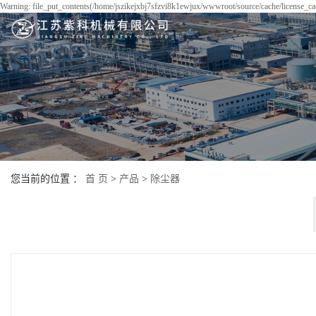
Warning: file_put_contents(/home/jszikejxbj7sfzvi8k1ewjux/wwwroot/source/cache/license_cac
您当前的位置 ：
首 页
>
产品
>
除尘器