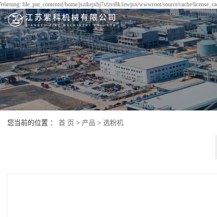
Warning: file_put_contents(/home/jszikejxbj7sfzvi8k1ewjux/wwwroot/source/cache/license_cac
您当前的位置 ：
首 页
>
产品
>
选粉机