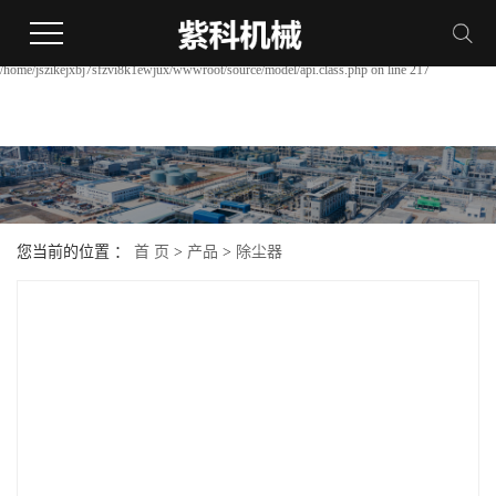
Warning:
file_put_contents(/home/jszikejxbj7sfzvi8k1ewjux/wwwroot/source/cache/license_cache.php):
failed to open stream: Permission denied in
/home/jszikejxbj7sfzvi8k1ewjux/wwwroot/source/model/api.class.php on line 217
您当前的位置 ：
首 页
>
产品
>
除尘器