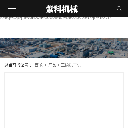
Warning:
file_put_contents(/home/jszikejxbj7sfzvi8k1ewjux/wwwroot/source/cache/license_cache.php):
failed to open stream: Permission denied in
/home/jszikejxbj7sfzvi8k1ewjux/wwwroot/source/model/api.class.php on line 217
您当前的位置 ：
首 页
>
产品
>
三筒烘干机